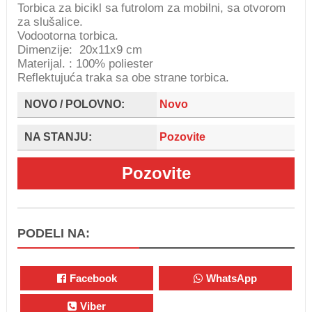
Torbica za bicikl sa futrolom za mobilni, sa otvorom
za slušalice.
Vodootorna torbica.
Dimenzije: 20x11x9 cm
Materijal. : 100% poliester
Reflektujuća traka sa obe strane torbica.
NOVO / POLOVNO:
Novo
NA STANJU:
Pozovite
Pozovite
PODELI NA:
Facebook
WhatsApp
Viber