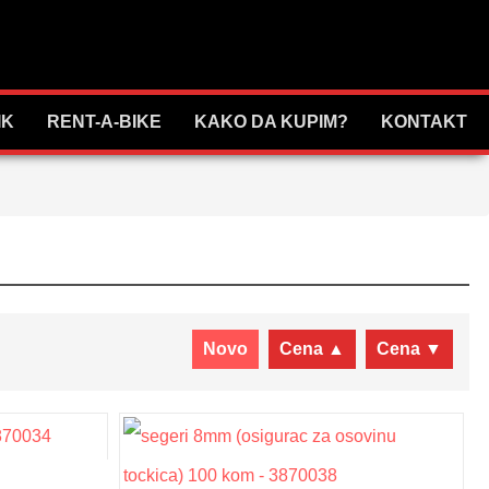
IK
RENT-A-BIKE
KAKO DA KUPIM?
KONTAKT
Novo
Cena ▲
Cena ▼