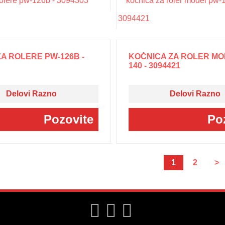
A ROLERE PW-126B -
KOČNICA ZA ROLER MO
140 - 3094421
Delovi Razno
Delovi Razno
Pozovite
Po
1
2
>