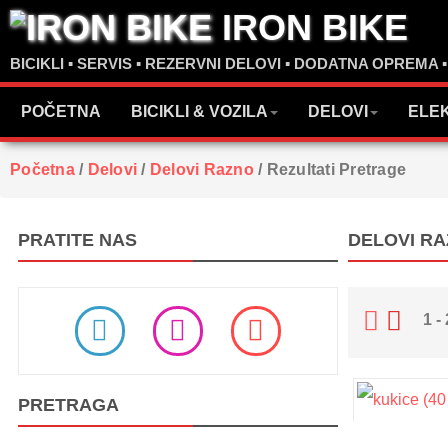
IRON BIKE
BICIKLI ▪ SERVIS ▪ REZERVNI DELOVI ▪ DODATNA OPREMA 
POČETNA
BICIKLI & VOZILA
DELOVI
ELE
Početna
/
Delovi
/
Delovi Razno
/
Rezultati Pretrage
PRATITE NAS
DELOVI R
1 -
PRETRAGA