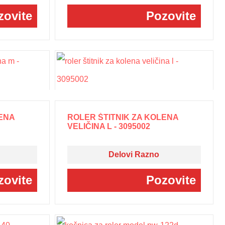
zovite
Pozovite
ENA
ROLER ŠTITNIK ZA KOLENA
VELIČINA L - 3095002
Delovi Razno
zovite
Pozovite