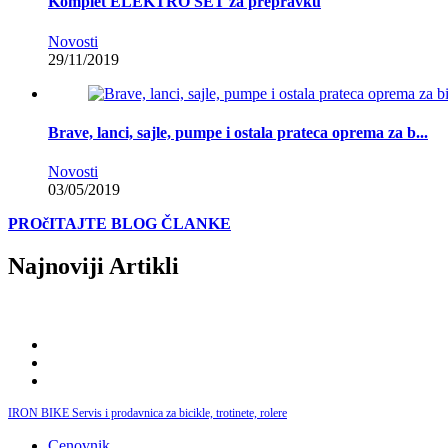
Komplet ELEKTRO SET za prepravku
Novosti
29/11/2019
Brave, lanci, sajle, pumpe i ostala prateca oprema za b...
Novosti
03/05/2019
PROčITAJTE BLOG ČLANKE
Najnoviji Artikli
IRON BIKE Servis i prodavnica za bicikle, trotinete, rolere
Cenovnik