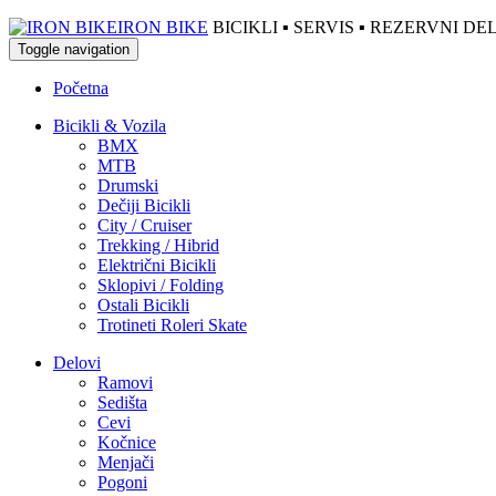
IRON BIKE
BICIKLI ▪ SERVIS ▪ REZERVNI 
Toggle navigation
Početna
Bicikli & Vozila
BMX
MTB
Drumski
Dečiji Bicikli
City / Cruiser
Trekking / Hibrid
Električni Bicikli
Sklopivi / Folding
Ostali Bicikli
Trotineti Roleri Skate
Delovi
Ramovi
Sedišta
Cevi
Kočnice
Menjači
Pogoni