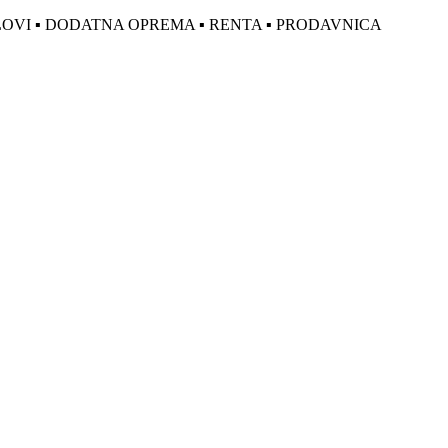
DELOVI ▪ DODATNA OPREMA ▪ RENTA ▪ PRODAVNICA