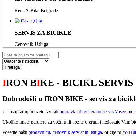
Rent-A-Bike Belgrade
SERVIS ZA BICIKLE
Cenovnik Usluga
Pretraga
I
RON B
I
KE - BICIKL SERVIS
Dobrodošli u IRON BIKE - servis za bicikl
U našoj radnji možete izvršiti
popravku ili generalni servis Vašeg bici
Ukoliko imate partnera za vožnju ili vozite u grupi i nedostaje Vam bi
Posetite našu
prodavnicu
,
cenovnik servisnih usluga
, oficijelni
YouTub