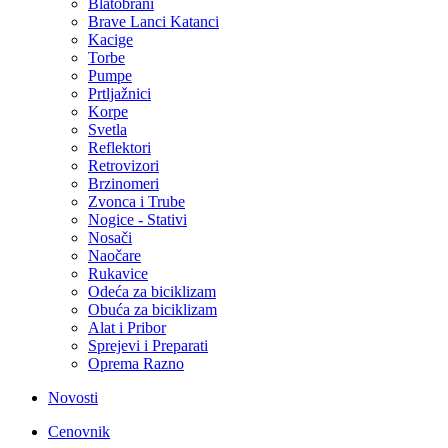
Blatobrani
Brave Lanci Katanci
Kacige
Torbe
Pumpe
Prtljažnici
Korpe
Svetla
Reflektori
Retrovizori
Brzinomeri
Zvonca i Trube
Nogice - Stativi
Nosači
Naočare
Rukavice
Odeća za biciklizam
Obuća za biciklizam
Alat i Pribor
Sprejevi i Preparati
Oprema Razno
Novosti
Cenovnik