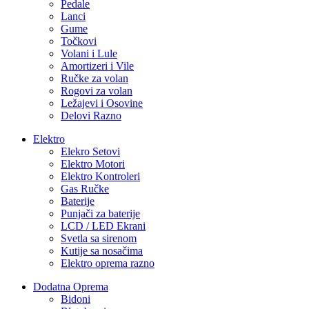
Pedale
Lanci
Gume
Točkovi
Volani i Lule
Amortizeri i Vile
Ručke za volan
Rogovi za volan
Ležajevi i Osovine
Delovi Razno
Elektro
Elekro Setovi
Elektro Motori
Elektro Kontroleri
Gas Ručke
Baterije
Punjači za baterije
LCD / LED Ekrani
Svetla sa sirenom
Kutije sa nosačima
Elektro oprema razno
Dodatna Oprema
Bidoni