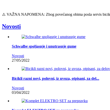
⚠️ VAŽNA NAPOMENA: Zbog povećanog obima posla servis bicikla 
Novosti
Schwalbe spoljasnje i unutrasnje gume
Novosti
27/05/2022
Bicikli razni novi, polovni, iz uvoza, otpisani, za del...
Novosti
03/04/2022