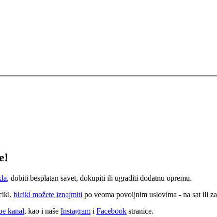
e!
kla
, dobiti besplatan savet, dokupiti ili ugraditi dodatnu opremu.
cikl,
bicikl možete iznajmiti
po veoma povoljnim uslovima - na sat ili za
e kanal
, kao i naše
Instagram
i
Facebook
stranice.