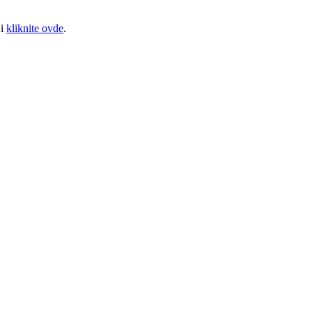
ji
kliknite ovde
.