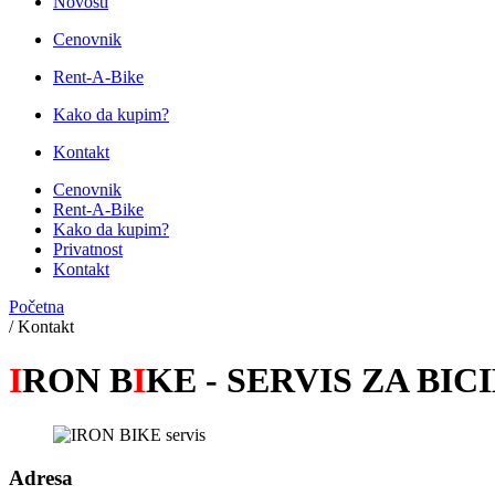
Novosti
Cenovnik
Rent-A-Bike
Kako da kupim?
Kontakt
Cenovnik
Rent-A-Bike
Kako da kupim?
Privatnost
Kontakt
Početna
/
Kontakt
I
RON B
I
KE - SERVIS ZA BIC
Adresa