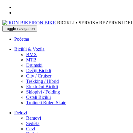
IRON BIKE
BICIKLI ▪ SERVIS ▪ REZERVNI 
Toggle navigation
Početna
Bicikli & Vozila
BMX
MTB
Drumski
Dečiji Bicikli
City / Cruiser
Trekking / Hibrid
Električni Bicikli
Sklopivi / Folding
Ostali Bicikli
Trotineti Roleri Skate
Delovi
Ramovi
Sedišta
Cevi