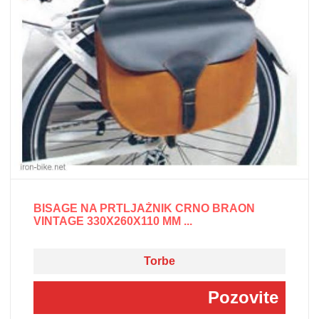
BISAGE NA PRTLJAŽNIK CRNO BRAON
VINTAGE 330X260X110 MM ...
Torbe
Pozovite