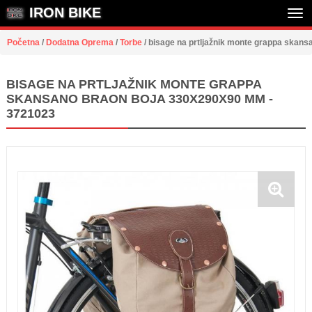
IRON BIKE
Tog
Početna
/
Dodatna Oprema
/
Torbe
/
bisage na prtljažnik monte grappa skan
nav
BISAGE NA PRTLJAŽNIK MONTE GRAPPA
SKANSANO BRAON BOJA 330X290X90 MM -
3721023