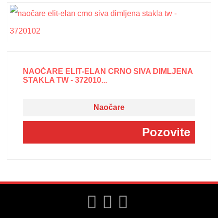
NAOČARE ELIT-ELAN CRNO SIVA DIMLJENA
STAKLA TW - 372010...
Naočare
Pozovite