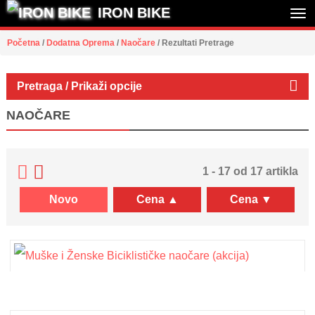
IRON BIKE
Tog
Početna
/
Dodatna Oprema
/
Naočare
/
Rezultati Pretrage
nav
Pretraga / Prikaži opcije
NAOČARE
1 - 17 od 17 artikla
Novo
Cena ▲
Cena ▼