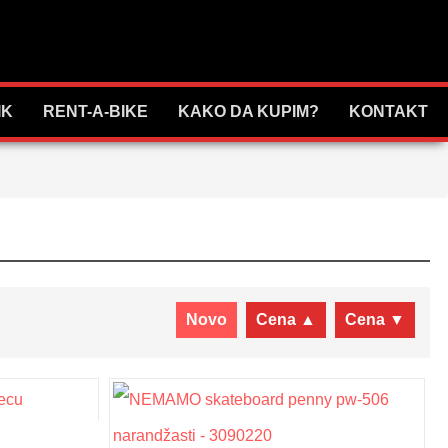
IK
RENT-A-BIKE
KAKO DA KUPIM?
KONTAKT
Novo
Cena ▲
Cena ▼