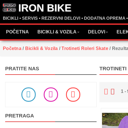
IRON BIKE
BICIKLI ▪ SERVIS ▪ REZERVNI DELOVI ▪ DODATNA OPREMA 
POČETNA
BICIKLI & VOZILA
DELOVI
ELE
Početna
/
Bicikli & Vozila
/
Trotineti Roleri Skate
/
Rezulta
PRATITE NAS
TROTINETI
1 -
PRETRAGA