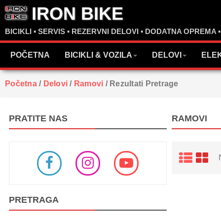
IRON BIKE
BICIKLI ▪ SERVIS ▪ REZERVNI DELOVI ▪ DODATNA OPREMA 
POČETNA
BICIKLI & VOZILA
DELOVI
ELE
Početna
/
Delovi
/
Ramovi
/
Rezultati Pretrage
PRATITE NAS
RAMOVI
PRETRAGA