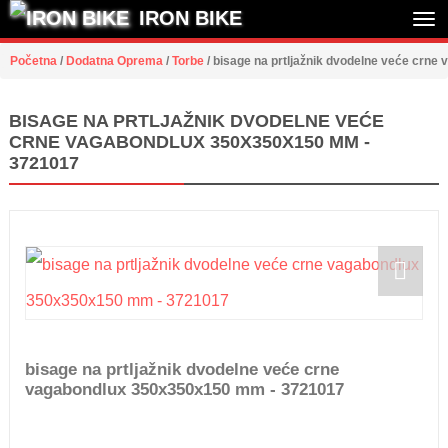
IRON BIKE
Tog
Početna
/
Dodatna Oprema
/
Torbe
/
bisage na prtljažnik dvodelne veće crn
nav
BISAGE NA PRTLJAŽNIK DVODELNE VEĆE
CRNE VAGABONDLUX 350X350X150 MM -
3721017
bisage na prtljažnik dvodelne veće crne
vagabondlux 350x350x150 mm - 3721017