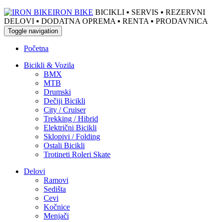
IRON BIKE
BICIKLI ▪ SERVIS ▪ REZERVNI
DELOVI ▪ DODATNA OPREMA ▪ RENTA ▪ PRODAVNICA
Toggle navigation
Početna
Bicikli & Vozila
BMX
MTB
Drumski
Dečiji Bicikli
City / Cruiser
Trekking / Hibrid
Električni Bicikli
Sklopivi / Folding
Ostali Bicikli
Trotineti Roleri Skate
Delovi
Ramovi
Sedišta
Cevi
Kočnice
Menjači