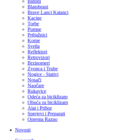
Bidoni
Blatobrani
Brave Lanci Katanci
Kacige
Torbe
Pumpe
Prtljažnici
Korpe
Svetla
Reflektori
Retrovizori
Brzinomeri
Zvonca i Trube
Nogice - Stativi
Nosači
Naočare
Rukavice
Odeća za biciklizam
Obuća za biciklizam
Alat i Pribor
Sprejevi i Preparati
Oprema Razno
Novosti