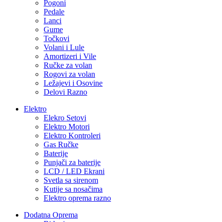
Pogoni
Pedale
Lanci
Gume
Točkovi
Volani i Lule
Amortizeri i Vile
Ručke za volan
Rogovi za volan
Ležajevi i Osovine
Delovi Razno
Elektro
Elekro Setovi
Elektro Motori
Elektro Kontroleri
Gas Ručke
Baterije
Punjači za baterije
LCD / LED Ekrani
Svetla sa sirenom
Kutije sa nosačima
Elektro oprema razno
Dodatna Oprema