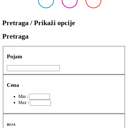
Pretraga / Prikaži opcije
Pretraga
Pojam
Cena
Min :
Max :
BOJA