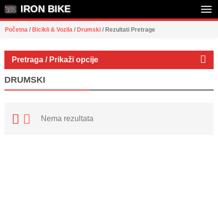
IRON BIKE
Tog
Početna
/
Bicikli & Vozila
/
Drumski
/
Rezultati Pretrage
nav
Pretraga / Prikaži opcije
DRUMSKI
Nema rezultata