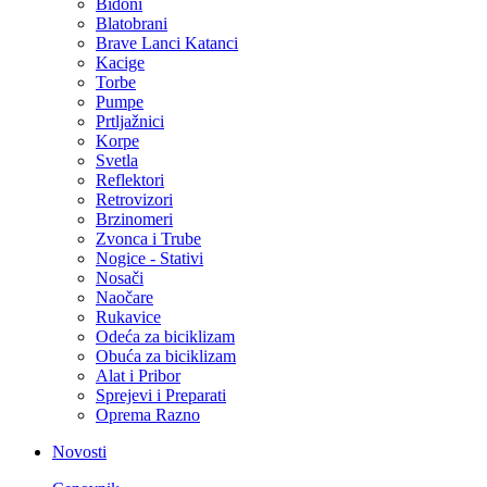
Bidoni
Blatobrani
Brave Lanci Katanci
Kacige
Torbe
Pumpe
Prtljažnici
Korpe
Svetla
Reflektori
Retrovizori
Brzinomeri
Zvonca i Trube
Nogice - Stativi
Nosači
Naočare
Rukavice
Odeća za biciklizam
Obuća za biciklizam
Alat i Pribor
Sprejevi i Preparati
Oprema Razno
Novosti