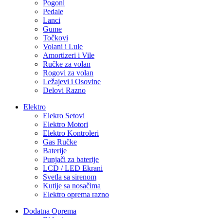
Pogoni
Pedale
Lanci
Gume
Točkovi
Volani i Lule
Amortizeri i Vile
Ručke za volan
Rogovi za volan
Ležajevi i Osovine
Delovi Razno
Elektro
Elekro Setovi
Elektro Motori
Elektro Kontroleri
Gas Ručke
Baterije
Punjači za baterije
LCD / LED Ekrani
Svetla sa sirenom
Kutije sa nosačima
Elektro oprema razno
Dodatna Oprema