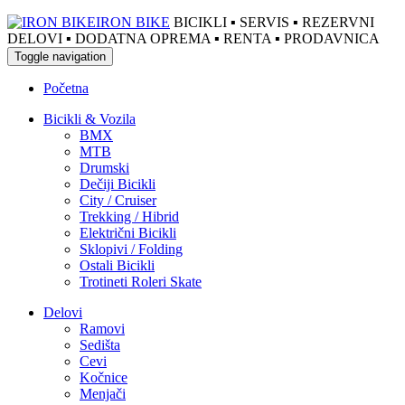
IRON BIKE
BICIKLI ▪ SERVIS ▪ REZERVNI
DELOVI ▪ DODATNA OPREMA ▪ RENTA ▪ PRODAVNICA
Toggle navigation
Početna
Bicikli & Vozila
BMX
MTB
Drumski
Dečiji Bicikli
City / Cruiser
Trekking / Hibrid
Električni Bicikli
Sklopivi / Folding
Ostali Bicikli
Trotineti Roleri Skate
Delovi
Ramovi
Sedišta
Cevi
Kočnice
Menjači