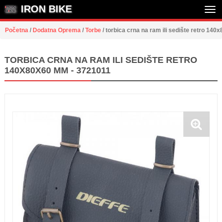
IRON BIKE
Tog
Početna
/
Dodatna Oprema
/
Torbe
/
torbica crna na ram ili sedište retro 14
nav
TORBICA CRNA NA RAM ILI SEDIŠTE RETRO
140X80X60 MM - 3721011