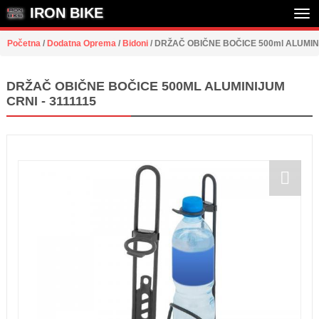
IRON BIKE
Tog
Početna
/
Dodatna Oprema
/
Bidoni
/
DRŽAČ OBIČNE BOČICE 500ml ALUMINI
nav
DRŽAČ OBIČNE BOČICE 500ML ALUMINIJUM
CRNI - 3111115