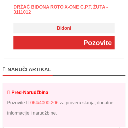
DRŽAČ BIDONA ROTO X-ONE C.P.T. ŽUTA -
3111012
Bidoni
Pozovite
NARUČI ARTIKAL
Pred-Narudžbina
Pozovite
064/4000-206
za proveru stanja, dodatne
informacije i narudžbine.