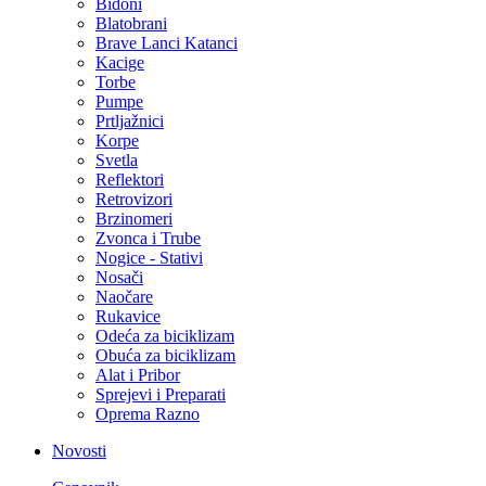
Bidoni
Blatobrani
Brave Lanci Katanci
Kacige
Torbe
Pumpe
Prtljažnici
Korpe
Svetla
Reflektori
Retrovizori
Brzinomeri
Zvonca i Trube
Nogice - Stativi
Nosači
Naočare
Rukavice
Odeća za biciklizam
Obuća za biciklizam
Alat i Pribor
Sprejevi i Preparati
Oprema Razno
Novosti