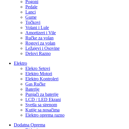
Pogoni
Pedale
Lanci
Gume
Točkovi
Volani i Lule
Amortizeri i Vile
Ručke za volan
Rogovi za volan
Ležajevi i Osovine
Delovi Razno
Elektro
Elekro Setovi
Elektro Motori
Elektro Kontroleri
Gas Ručke
Baterije
Punjači za baterije
LCD / LED Ekrani
Svetla sa sirenom
Kutije sa nosačima
Elektro oprema razno
Dodatna Oprema