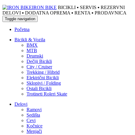
IRON BIKE
BICIKLI ▪ SERVIS ▪ REZERVNI
DELOVI ▪ DODATNA OPREMA ▪ RENTA ▪ PRODAVNICA
Toggle navigation
Početna
Bicikli & Vozila
BMX
MTB
Drumski
Dečiji Bicikli
City / Cruiser
Trekking / Hibrid
Električni Bicikli
Sklopivi / Folding
Ostali Bicikli
Trotineti Roleri Skate
Delovi
Ramovi
Sedišta
Cevi
Kočnice
Menjači