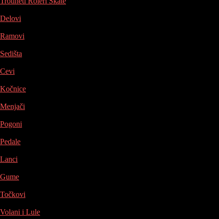
Trotineti Roleri Skate
Delovi
Ramovi
Sedišta
Cevi
Kočnice
Menjači
Pogoni
Pedale
Lanci
Gume
Točkovi
Volani i Lule