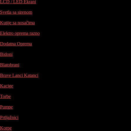
LCD / LED Ekrani
Svetla sa sirenom
Kutije sa nosačima
Elektro oprema razno
Dodatna Oprema
Bidoni
Blatobrani
Brave Lanci Katanci
Kacige
Torbe
Pumpe
Prtljažnici
Korpe