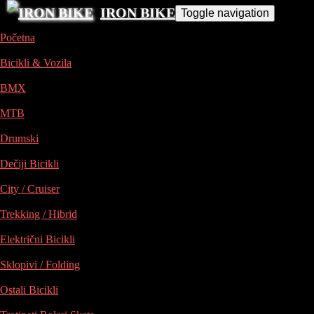
IRON BIKE
Toggle navigation
Početna
Bicikli & Vozila
BMX
MTB
Drumski
Dečiji Bicikli
City / Cruiser
Trekking / Hibrid
Električni Bicikli
Sklopivi / Folding
Ostali Bicikli