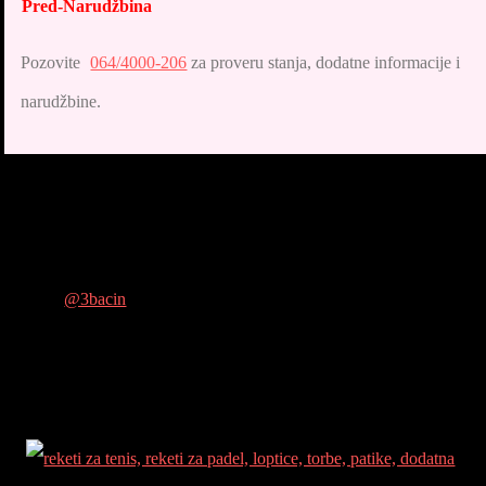
Pred-Narudžbina
Pozovite
064/4000-206
za proveru stanja, dodatne informacije i
narudžbine.
@3bacin