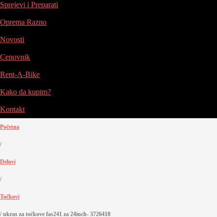
Sprejevi i Preparati
Oprema Razno
Novosti
Cenovnik
Rent-A-Bike
Kako da kupim?
Kontakt
Početna
/
Delovi
/
Točkovi
/
ukras za točkove fas241 za 24inch- 3726418