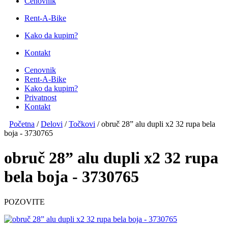
Cenovnik
Rent-A-Bike
Kako da kupim?
Kontakt
Cenovnik
Rent-A-Bike
Kako da kupim?
Privatnost
Kontakt
Početna
/
Delovi
/
Točkovi
/
obruč 28” alu dupli x2 32 rupa bela
boja - 3730765
obruč 28” alu dupli x2 32 rupa
bela boja - 3730765
POZOVITE