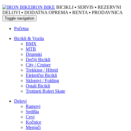
IRON BIKE
BICIKLI ▪ SERVIS ▪ REZERVNI
DELOVI ▪ DODATNA OPREMA ▪ RENTA ▪ PRODAVNICA
Toggle navigation
Početna
Bicikli & Vozila
BMX
MTB
Drumski
Dečiji Bicikli
City / Cruiser
Trekking / Hibrid
Električni Bicikli
Sklopivi / Folding
Ostali Bicikli
Trotineti Roleri Skate
Delovi
Ramovi
Sedišta
Cevi
Kočnice
Menjači