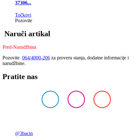
37306...
Točkovi
Pozovite
Naruči artikal
Pred-Narudžbina
Pozovite
064/4000-206
za proveru stanja, dodatne informacije i
narudžbine.
Pratite nas
@3bacin