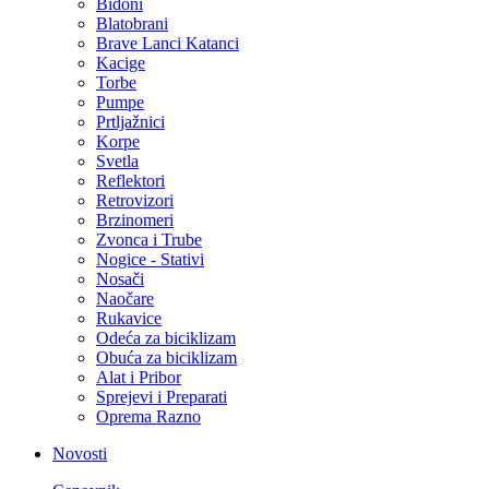
Bidoni
Blatobrani
Brave Lanci Katanci
Kacige
Torbe
Pumpe
Prtljažnici
Korpe
Svetla
Reflektori
Retrovizori
Brzinomeri
Zvonca i Trube
Nogice - Stativi
Nosači
Naočare
Rukavice
Odeća za biciklizam
Obuća za biciklizam
Alat i Pribor
Sprejevi i Preparati
Oprema Razno
Novosti