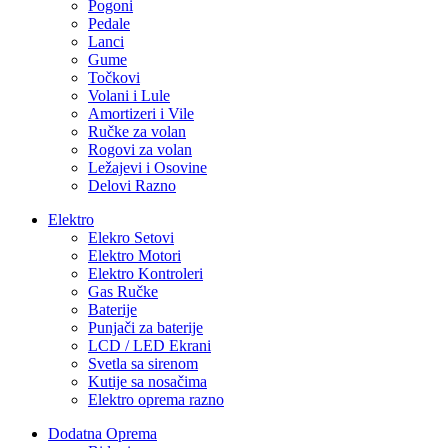
Pogoni
Pedale
Lanci
Gume
Točkovi
Volani i Lule
Amortizeri i Vile
Ručke za volan
Rogovi za volan
Ležajevi i Osovine
Delovi Razno
Elektro
Elekro Setovi
Elektro Motori
Elektro Kontroleri
Gas Ručke
Baterije
Punjači za baterije
LCD / LED Ekrani
Svetla sa sirenom
Kutije sa nosačima
Elektro oprema razno
Dodatna Oprema