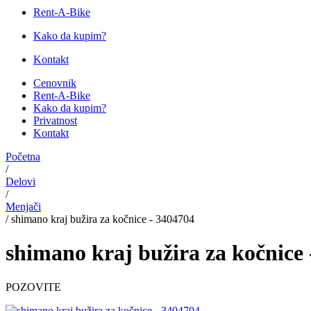
Rent-A-Bike
Kako da kupim?
Kontakt
Cenovnik
Rent-A-Bike
Kako da kupim?
Privatnost
Kontakt
Početna
/
Delovi
/
Menjači
/
shimano kraj bužira za kočnice - 3404704
shimano kraj bužira za kočnice
POZOVITE