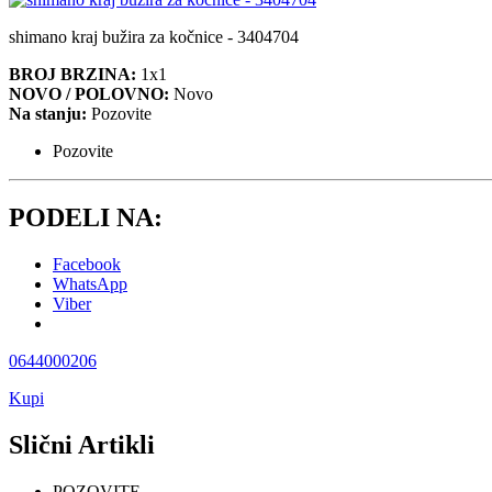
shimano kraj bužira za kočnice - 3404704
BROJ BRZINA:
1x1
NOVO / POLOVNO:
Novo
Na stanju:
Pozovite
Pozovite
PODELI NA:
Facebook
WhatsApp
Viber
0644000206
Kupi
Slični Artikli
POZOVITE