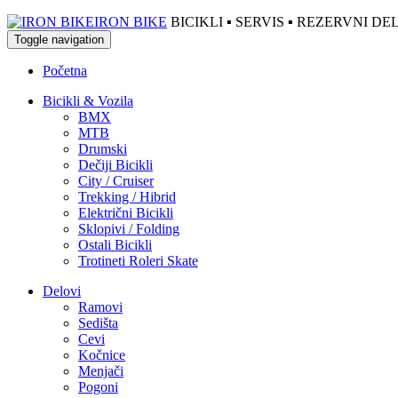
IRON BIKE
BICIKLI ▪ SERVIS ▪ REZERVNI 
Toggle navigation
Početna
Bicikli & Vozila
BMX
MTB
Drumski
Dečiji Bicikli
City / Cruiser
Trekking / Hibrid
Električni Bicikli
Sklopivi / Folding
Ostali Bicikli
Trotineti Roleri Skate
Delovi
Ramovi
Sedišta
Cevi
Kočnice
Menjači
Pogoni