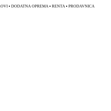
DELOVI ▪ DODATNA OPREMA ▪ RENTA ▪ PRODAVNICA