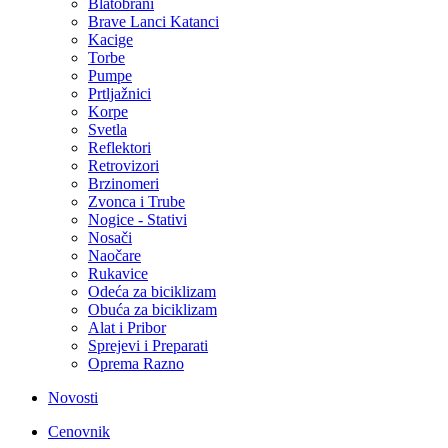
Blatobrani
Brave Lanci Katanci
Kacige
Torbe
Pumpe
Prtljažnici
Korpe
Svetla
Reflektori
Retrovizori
Brzinomeri
Zvonca i Trube
Nogice - Stativi
Nosači
Naočare
Rukavice
Odeća za biciklizam
Obuća za biciklizam
Alat i Pribor
Sprejevi i Preparati
Oprema Razno
Novosti
Cenovnik