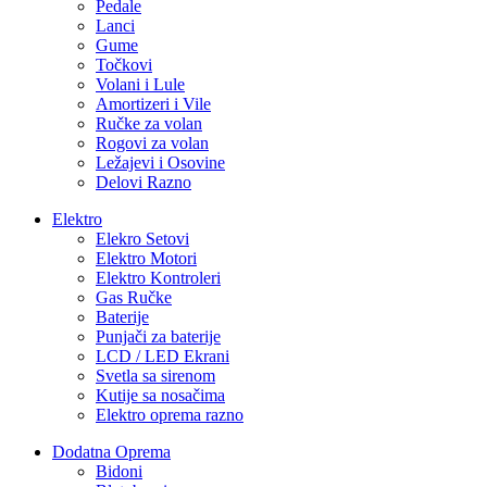
Pedale
Lanci
Gume
Točkovi
Volani i Lule
Amortizeri i Vile
Ručke za volan
Rogovi za volan
Ležajevi i Osovine
Delovi Razno
Elektro
Elekro Setovi
Elektro Motori
Elektro Kontroleri
Gas Ručke
Baterije
Punjači za baterije
LCD / LED Ekrani
Svetla sa sirenom
Kutije sa nosačima
Elektro oprema razno
Dodatna Oprema
Bidoni