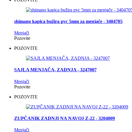
shimano kapica bužira pvc 5mm za menjače - 3404705
Menjači
Pozovite
POZOVITE
SAJLA MENJAČA, ZADNJA - 3247007
Menjači
Pozovite
POZOVITE
ZUPČANIK ZADNJI NA NAVOJ Z-22 - 3204009
Menjači