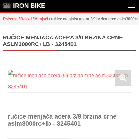
IRON BIKE
Tog
Početna
/
Delovi
/
Menjači
/
ručice menjača acera 3/9 brzina crne aslm3000rc
nav
RUČICE MENJAČA ACERA 3/9 BRZINA CRNE
ASLM3000RC+LB - 3245401
ručice menjača acera 3/9 brzina crne
aslm3000rc+lb - 3245401