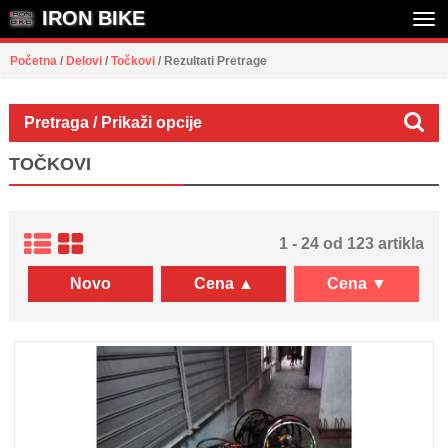
IRON BIKE
Tog
Početna
/
Delovi
/
Točkovi
/
Rezultati Pretrage
nav
Pretraga / Prikaži opcije
TOČKOVI
1 - 24 od 123 artikla
Novo
Cena ▲
Cena ▼