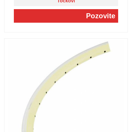
Točkovi
Pozovite